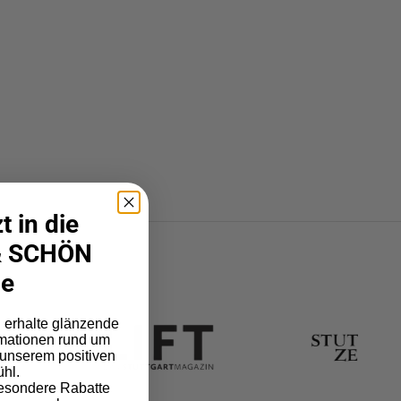
 in die
 SCHÖN
ie
d erhalte glänzende
rmationen rund um
nserem positiven
hl.
esondere Rabatte