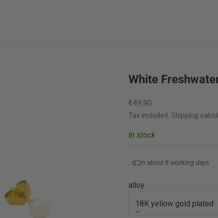
White Freshwater
Sale price
€49,90
Tax included.
Shipping calcu
In stock
in about 8 working days
alloy:
18K yellow gold plated