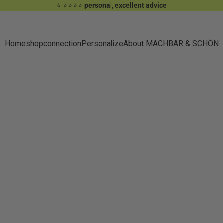
⭐️ ⭐️⭐️⭐️⭐️
personal, excellent advice
Home
shop
connection
Personalize
About MACHBAR & SCHÖN