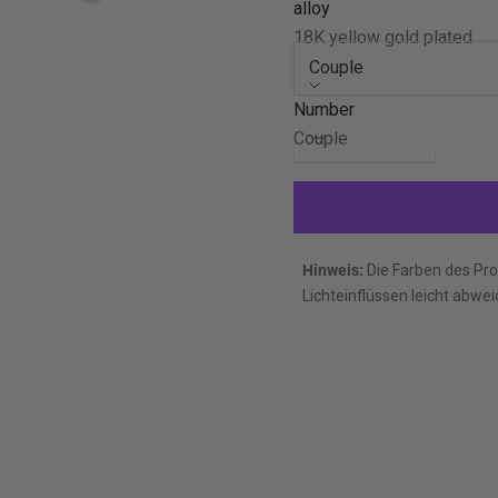
alloy
Number:
18K yellow gold plated
Couple
Number
Decrease quantity
Decrease quan
Couple
Hinweis:
Die Farben des Pro
Lichteinflüssen leicht abwei