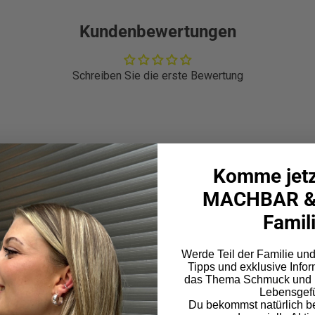
Kundenbewertungen
Schreiben Sie die erste Bewertung
Komme jetzt
MACHBAR &
Famil
Werde Teil der Familie un
Tipps und exklusive Info
das Thema Schmuck und u
Lebensgefü
Du bekommst natürlich b