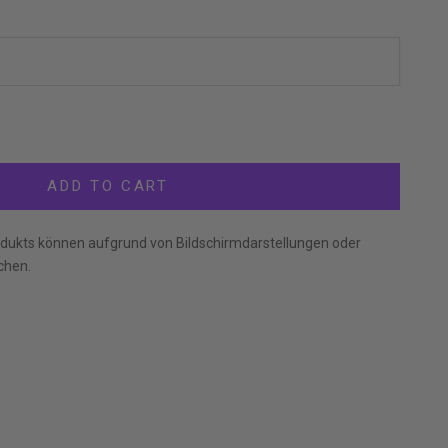
tity
ADD TO CART
dukts können aufgrund von Bildschirmdarstellungen oder
chen.