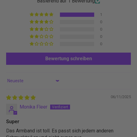
Basierend auf 1 Bewertung
u
1
k
0
u
0
n
0
d
0
e
n
Bewertung schreiben
R
a
b
Sort by
a
t
06/11/2025
t
Monika Fleer
v
o
Super
n
Das Armband ist toll. Es passt sich jedem anderen
1