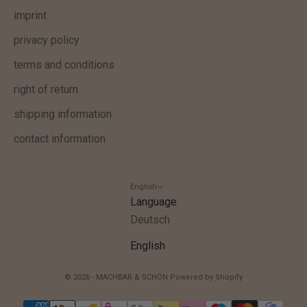
v
imprint
e
A
privacy policy
n
terms and conditions
g
right of return
e
b
shipping information
o
contact information
t
e
u
English
n
Language
d
Deutsch
w
English
i
c
© 2026 - MACHBAR & SCHÖN Powered by Shopify
h
t