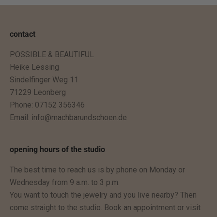
l
l
u
contact
n
POSSIBLE & BEAUTIFUL
g
Heike Lessing
e
Sindelfinger Weg 11
n
71229 Leonberg
.
Phone: 07152 356346
D
Email:
info@machbarundschoen.de
u
b
e
opening hours of the studio
k
The best time to reach us is by phone on Monday or
o
Wednesday from 9 a.m. to 3 p.m.
m
You want to touch the jewelry and you live nearby? Then
m
come straight to the studio. Book an appointment or visit
s