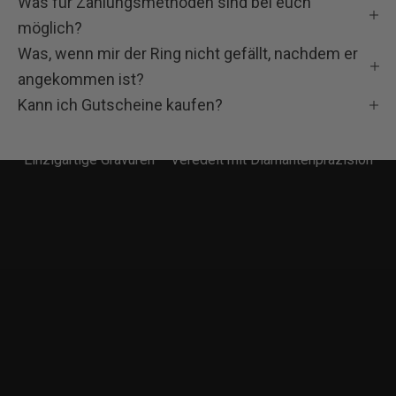
Was für Zahlungsmethoden sind bei euch
H
möglich?
Ö
Was, wenn mir der Ring nicht gefällt, nachdem er
N
angekommen ist?
Kann ich Gutscheine kaufen?
F
a
Einzigartige Gravuren – Veredelt mit Diamantenpräzision
m
i
l
i
e
!
W