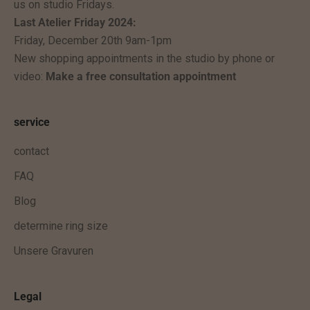
us on studio Fridays.
t
Last Atelier Friday 2024:
z
Friday, December 20th 9am-1pm
u
New shopping appointments in the studio by phone or
k
video:
Make a free consultation appointment
ü
n
f
service
t
i
contact
g
FAQ
e
Blog
x
k
determine ring size
l
Unsere Gravuren
u
s
i
Legal