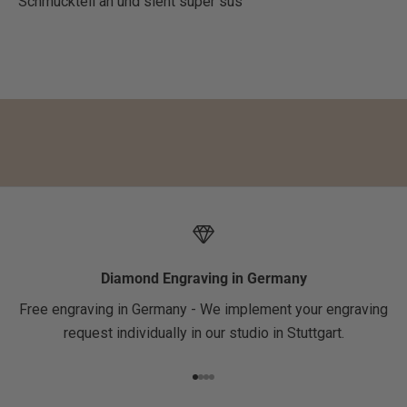
Schmuckteil an und sieht super sus
0
%
a
u
f
d
e
i
n
e
1
.
Diamond Engraving in Germany
B
Free engraving in Germany - We implement your engraving
e
request individually in our studio in Stuttgart.
s
t
Go to item 1
Go to item 2
Go to item 3
Go to item 4
e