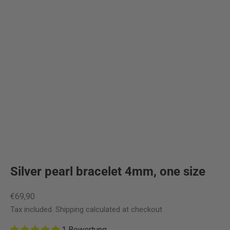
Silver pearl bracelet 4mm, one size
Sale price
€69,90
Tax included.
Shipping calculated
at checkout
1 Bewertung