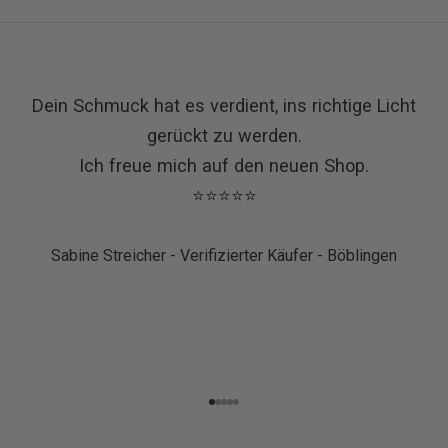
Dein Schmuck hat es verdient, ins richtige Licht
gerückt zu werden.
Ich freue mich auf den neuen Shop.
⭐⭐⭐⭐⭐
Sabine Streicher - Verifizierter Käufer - Böblingen
Go to item 1
Go to item 2
Go to item 3
Go to item 4
Go to item 5