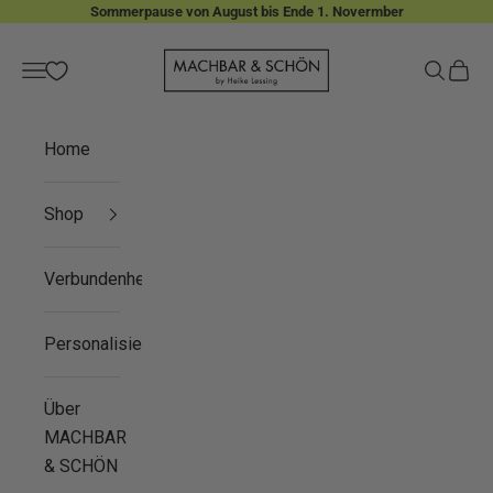
Zum Inhalt springen
Sommerpause von August bis Ende 1. Novermber
MACHBAR & SCHÖN
Menü
Suchen
Waren
Home
Shop
Verbundenheit
Personalisieren
Über
MACHBAR
& SCHÖN