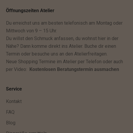
b
e
Öffnungszeiten Atelier
k
Du erreichst uns am besten telefonisch am Montag oder
o
Mittwoch von 9 – 15 Uhr.
m
Du willst den Schmuck anfassen, du wohnst hier in der
m
Nähe? Dann komme direkt ins Atelier. Buche dir einen
s
Termin oder besuche uns an den Atelierfreitagen.
t
Neue Shopping Termine im Atelier per Telefon oder auch
z
per Video:
Kostenlosen Beratungstermin ausmachen
u
k
ü
Service
n
f
Kontakt
t
FAQ
i
Blog
g
e