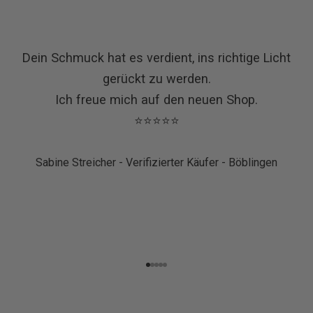
Dein Schmuck hat es verdient, ins richtige Licht
gerückt zu werden.
Ich freue mich auf den neuen Shop.
⭐⭐⭐⭐⭐
Sabine Streicher - Verifizierter Käufer - Böblingen
Gehe zu Element 1
Gehe zu Element 2
Gehe zu Element 3
Gehe zu Element 4
Gehe zu Element 5