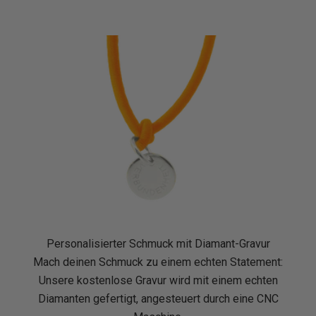
K
o
m
m
e
j
e
Personalisierter Schmuck mit Diamant-Gravur
Mach deinen Schmuck zu einem echten Statement:
t
Unsere kostenlose Gravur wird mit einem echten
z
Diamanten gefertigt, angesteuert durch eine CNC