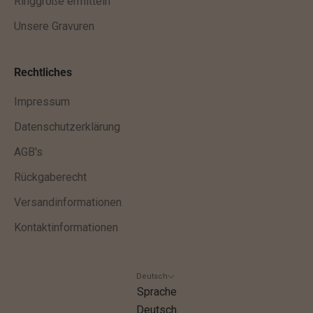
Ringgröße ermitteln
x
Unsere Gravuren
k
l
u
Rechtliches
s
Impressum
i
v
Datenschutzerklärung
e
AGB's
A
Rückgaberecht
n
g
Versandinformationen
e
Kontaktinformationen
b
o
t
Deutsch
e
Sprache
u
Deutsch