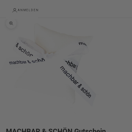
ANMELDEN
Bild vergrößern
MACHBAR & SCHÖN Gutschein