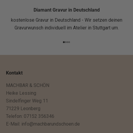
1
.
Diamant Gravur in Deutschland
B
kostenlose Gravur in Deutschland - Wir setzen deinen
e
Gravurwunsch individuell im Atelier in Stuttgart um.
s
t
Gehe zu Element 1
Gehe zu Element 2
Gehe zu Element 3
Gehe zu Element 4
e
l
l
u
Kontakt
n
MACHBAR & SCHÖN
g
Heike Lessing
e
Sindelfinger Weg 11
n
71229 Leonberg
.
Telefon: 07152 356346
D
E-Mail:
info@machbarundschoen.de
u