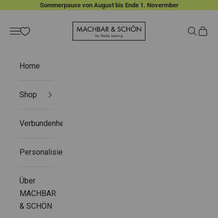
Zum Inhalt springen
Sommerpause von August bis Ende 1. Novermber
MACHBAR & SCHÖN
Menü
Suchen
Waren
Home
Shop
Verbundenheit
Personalisieren
Über
MACHBAR
& SCHÖN