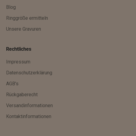
Blog
g
e
Ringgröße ermitteln
x
Unsere Gravuren
k
l
u
Rechtliches
s
Impressum
i
v
Datenschutzerklärung
e
AGB's
A
Rückgaberecht
n
g
Versandinformationen
e
Kontaktinformationen
b
o
t