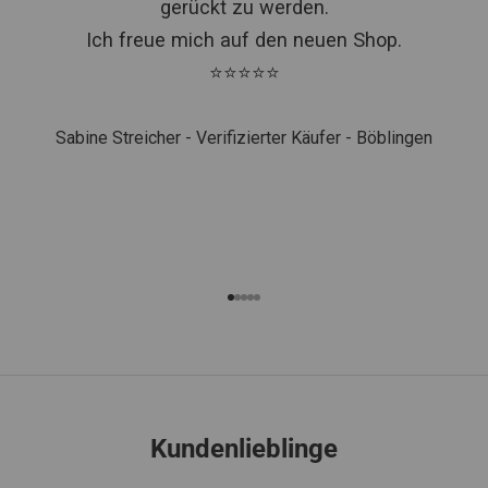
gerückt zu werden.
Ich freue mich auf den neuen Shop.
⭐⭐⭐⭐⭐
Sabine Streicher - Verifizierter Käufer - Böblingen
Gehe zu Element 1
Gehe zu Element 2
Gehe zu Element 3
Gehe zu Element 4
Gehe zu Element 5
Kundenlieblinge