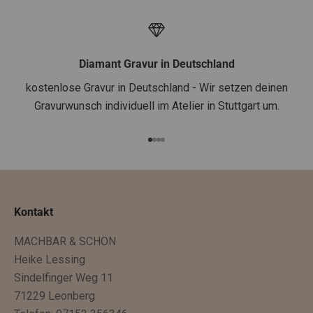
n
e
1
.
Diamant Gravur in Deutschland
B
kostenlose Gravur in Deutschland - Wir setzen deinen
e
Gravurwunsch individuell im Atelier in Stuttgart um.
s
t
Gehe zu Element 1
Gehe zu Element 2
Gehe zu Element 3
Gehe zu Element 4
e
l
l
u
Kontakt
n
MACHBAR & SCHÖN
g
Heike Lessing
e
Sindelfinger Weg 11
n
71229 Leonberg
.