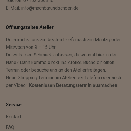
Telefon: 07152 356346
D
E-Mail:
info@machbarundschoen.de
u
b
e
Öffnungszeiten Atelier
k
Du erreichst uns am besten telefonisch am Montag oder
o
Mittwoch von 9 – 15 Uhr.
m
Du willst den Schmuck anfassen, du wohnst hier in der
m
Nähe? Dann komme direkt ins Atelier. Buche dir einen
s
Termin oder besuche uns an den Atelierfreitagen.
t
Neue Shopping Termine im Atelier per Telefon oder auch
z
per Video:
Kostenlosen Beratungstermin ausmachen
u
k
ü
Service
n
f
Kontakt
t
FAQ
i