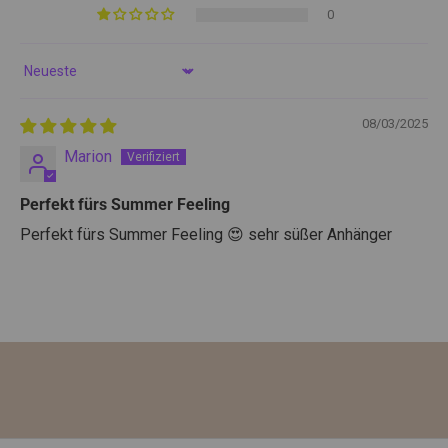
0
a
b
a
Sort by
t
t
08/03/2025
v
Marion
o
n
Perfekt fürs Summer Feeling
1
Perfekt fürs Summer Feeling 😍 sehr süßer Anhänger
0
%
a
u
f
d
e
i