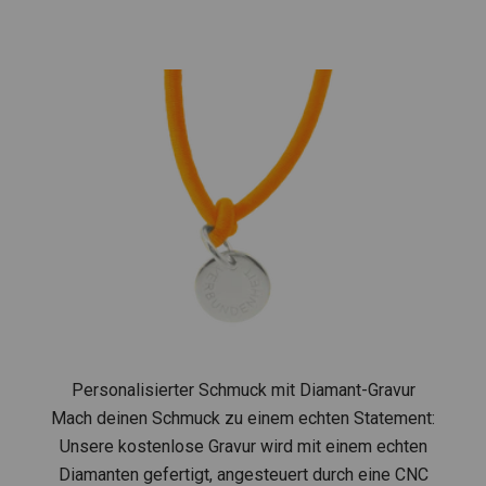
K
o
m
m
e
j
Personalisierter Schmuck mit Diamant-Gravur
Mach deinen Schmuck zu einem echten Statement:
e
Unsere kostenlose Gravur wird mit einem echten
t
Diamanten gefertigt, angesteuert durch eine CNC