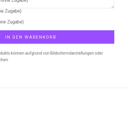
 ohne Zugabe)
ne Zugabe)
ern
hne Zugabe)
IN DEN WARENKORB
dukts können aufgrund von Bildschirmdarstellungen oder
chen.