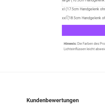
large (16.5cm Handgelenk
xl (17.5cm Handgelenk oh
Anzahl verringern
Anzahl verring
xxl (18.5cm Handgelenk o
Hinweis:
Die Farben des Pro
Lichteinflüssen leicht abwei
Kundenbewertungen