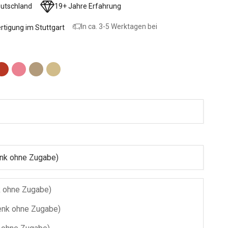
eutschland
19+ Jahre Erfahrung
In ca. 3-5 Werktagen bei
rtigung im Stuttgart
razit
rau
er
Knalliges Rot
Bubble Gum
Mandel
Beige
nk ohne Zugabe)
k ohne Zugabe)
nk ohne Zugabe)