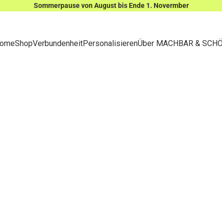
Sommerpause von August bis Ende 1. Novermber
ome
Shop
Verbundenheit
Personalisieren
Über MACHBAR & SCH