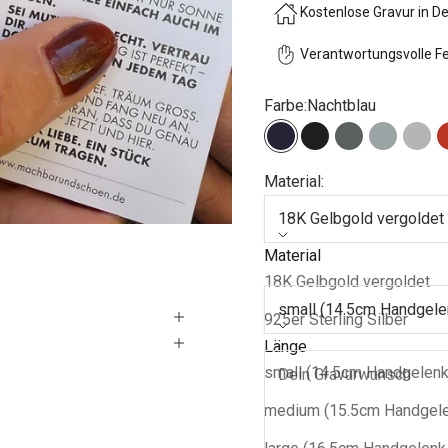
Kostenlose Gravur in D
Verantwortungsvolle Fe
Farbe:
Nachtblau
Nachtblau
Tiefes Schwarz
Seidiges Anth
Einfach G
Silb
Material:
18K Gelbgold vergoldet
Material
Länge:
18K Gelbgold vergoldet
small (14.5cm Handgele
925er Sterling Silber
Länge
small (14.5cm Handgelen
medium (15.5cm Handgele