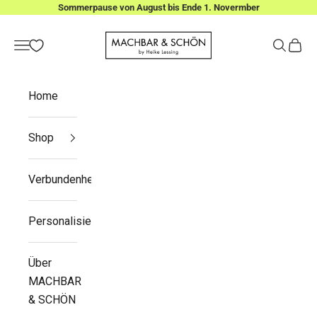
Zum Inhalt springen
Sommerpause von August bis Ende 1. Novermber
MACHBAR & SCHÖN
Menü
Suchen
Waren
Home
Shop
Verbundenheit
Personalisieren
Über
MACHBAR
& SCHÖN