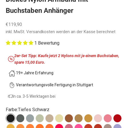
Buchstaben Anhänger
Angebot
€119,90
inkl. MwSt.
Versandkosten
werden an der Kasse berechnet
1 Bewertung
2er-Set Tipp: Kaufe jetzt 2 Nylons mit je einem Buchstaben,
spare 15,00 Euro.
19+ Jahre Erfahrung
Verantwortungsvolle Fertigung in Stuttgart
In ca. 3-5 Werktagen bei
Farbe:
Tiefes Schwarz
Tiefes Schwarz
Seidiges Anthrazit
Einfach Grau
Prise Sand
Schönes Taupe
Cremige Vanille
Schokobraun
feine Haselnuss
Aprikose Sorbet
Zartes Babyro
Bubble G
Burg