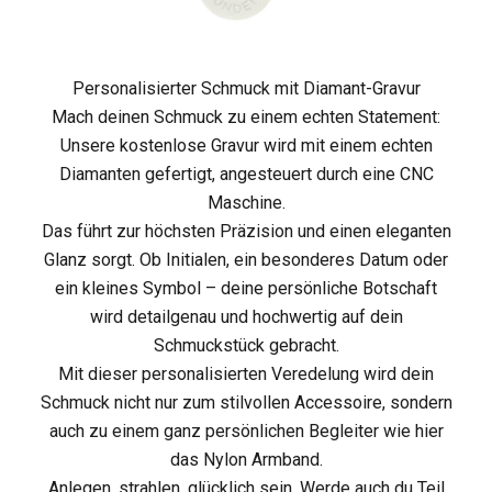
o
m
Personalisierter Schmuck mit Diamant-Gravur
m
Mach deinen Schmuck zu einem echten Statement:
Unsere kostenlose Gravur wird mit einem echten
e
Diamanten gefertigt, angesteuert durch eine CNC
j
Maschine.
Das führt zur höchsten Präzision und einen eleganten
e
Glanz sorgt. Ob Initialen, ein besonderes Datum oder
t
ein kleines Symbol – deine persönliche Botschaft
wird detailgenau und hochwertig auf dein
z
Schmuckstück gebracht.
t
Mit dieser personalisierten Veredelung wird dein
Schmuck nicht nur zum stilvollen Accessoire, sondern
i
auch zu einem ganz persönlichen Begleiter wie hier
n
das Nylon Armband.
Anlegen, strahlen, glücklich sein. Werde auch du Teil