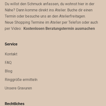
Du willst den Schmuck anfassen, du wohnst hier in der
m
Nähe? Dann komme direkt ins Atelier. Buche dir einen
s
Termin oder besuche uns an den Atelierfreitagen.
t
Neue Shopping Termine im Atelier per Telefon oder auch
z
per Video:
Kostenlosen Beratungstermin ausmachen
u
k
ü
Service
n
f
Kontakt
t
FAQ
i
Blog
g
e
Ringgröße ermitteln
x
Unsere Gravuren
k
l
u
Rechtliches