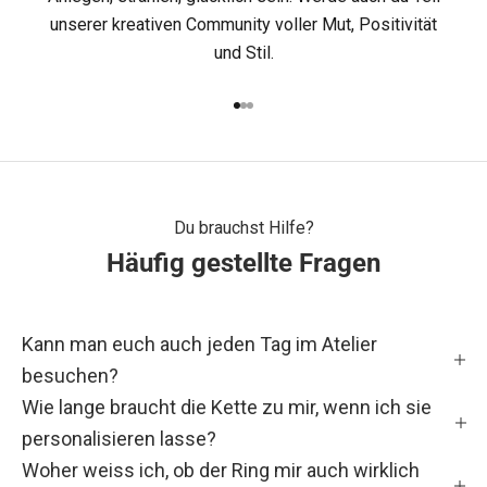
d
unserer kreativen Community voller Mut, Positivität
i
und Stil.
e
Gehe zu Element 1
Gehe zu Element 2
Gehe zu Element 3
M
A
C
Du brauchst Hilfe?
Häufig gestellte Fragen
H
B
Kann man euch auch jeden Tag im Atelier
A
besuchen?
R
Wie lange braucht die Kette zu mir, wenn ich sie
&
personalisieren lasse?
Woher weiss ich, ob der Ring mir auch wirklich
S