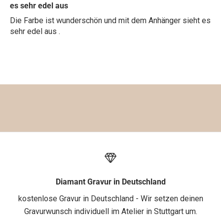
o
es sehr edel aus
n
Die Farbe ist wunderschön und mit dem Anhänger sieht es
1
sehr edel aus .
0
%
a
u
f
d
e
i
n
e
1
.
Diamant Gravur in Deutschland
B
kostenlose Gravur in Deutschland - Wir setzen deinen
e
Gravurwunsch individuell im Atelier in Stuttgart um.
s