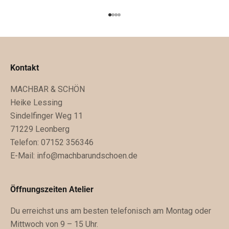
t
Gehe zu Element 1
Gehe zu Element 2
Gehe zu Element 3
Gehe zu Element 4
e
l
l
u
Kontakt
n
MACHBAR & SCHÖN
g
Heike Lessing
e
Sindelfinger Weg 11
n
71229 Leonberg
.
Telefon: 07152 356346
D
E-Mail:
info@machbarundschoen.de
u
b
e
Öffnungszeiten Atelier
k
Du erreichst uns am besten telefonisch am Montag oder
o
Mittwoch von 9 – 15 Uhr.
m