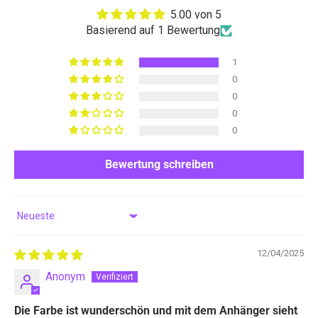
n
5.00 von 5
N
Basierend auf 1 Bewertung
e
u
1
k
0
0
u
0
n
0
d
e
Bewertung schreiben
n
R
a
Sort by
b
a
12/04/2025
t
Anonym
t
v
Die Farbe ist wunderschön und mit dem Anhänger sieht