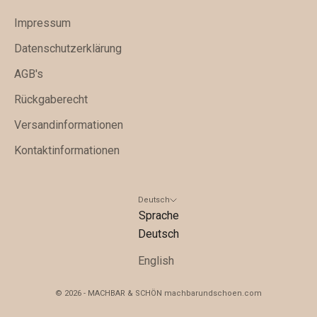
s
Impressum
i
v
Datenschutzerklärung
e
AGB's
A
Rückgaberecht
n
g
Versandinformationen
e
Kontaktinformationen
b
o
t
Deutsch
e
Sprache
u
Deutsch
n
English
d
w
© 2026 - MACHBAR & SCHÖN machbarundschoen.com
i