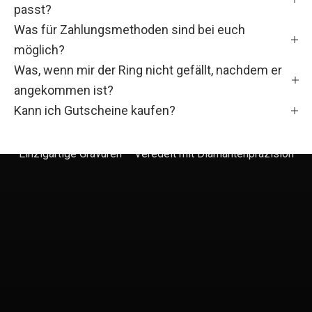
passt?
C
Was für Zahlungsmethoden sind bei euch
H
möglich?
Was, wenn mir der Ring nicht gefällt, nachdem er
Ö
angekommen ist?
N
Kann ich Gutscheine kaufen?
F
Einzigartige Gravuren – Veredelt mit Diamantenpräzision
a
m
i
l
i
e