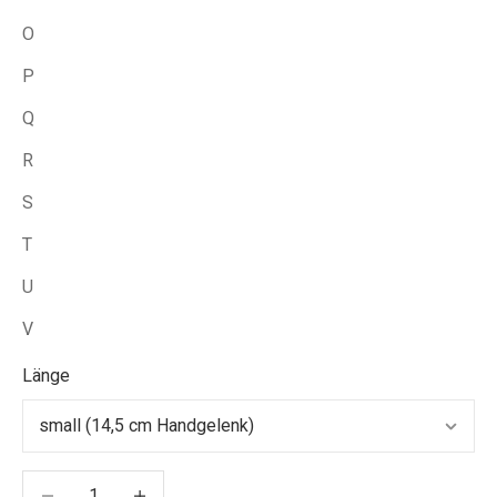
O
P
Q
R
S
T
U
V
Länge
Anzahl verringern
Anzahl verringern