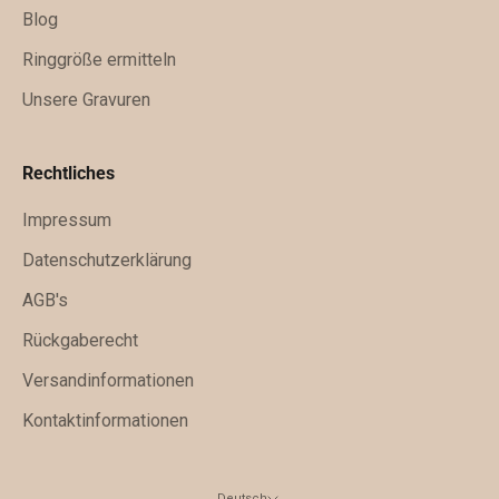
Blog
g
e
Ringgröße ermitteln
x
Unsere Gravuren
k
l
u
Rechtliches
s
Impressum
i
v
Datenschutzerklärung
e
AGB's
A
Rückgaberecht
n
g
Versandinformationen
e
Kontaktinformationen
b
o
t
Deutsch