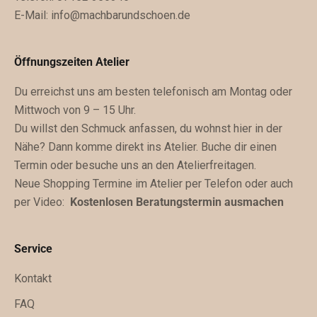
E-Mail:
info@machbarundschoen.de
u
b
e
Öffnungszeiten Atelier
k
Du erreichst uns am besten telefonisch am Montag oder
o
Mittwoch von 9 – 15 Uhr.
m
Du willst den Schmuck anfassen, du wohnst hier in der
m
Nähe? Dann komme direkt ins Atelier. Buche dir einen
s
Termin oder besuche uns an den Atelierfreitagen.
t
Neue Shopping Termine im Atelier per Telefon oder auch
z
per Video:
Kostenlosen Beratungstermin ausmachen
u
k
ü
Service
n
f
Kontakt
t
FAQ
i