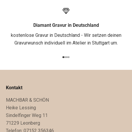
n
e
1
.
Diamant Gravur in Deutschland
B
kostenlose Gravur in Deutschland - Wir setzen deinen
e
Gravurwunsch individuell im Atelier in Stuttgart um.
s
t
Gehe zu Element 1
Gehe zu Element 2
Gehe zu Element 3
Gehe zu Element 4
e
l
l
u
Kontakt
n
MACHBAR & SCHÖN
g
Heike Lessing
e
Sindelfinger Weg 11
n
71229 Leonberg
.
Telefon: 07152 356346
D