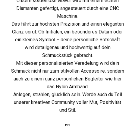
Unsere kostenlose Gravur wird mit einem echten
z
Diamanten gefertigt, angesteuert durch eine CNC
Maschine.
t
Das führt zur höchsten Präzision und einen eleganten
i
Glanz sorgt. Ob Initialen, ein besonderes Datum oder
ein kleines Symbol – deine persönliche Botschaft
n
wird detailgenau und hochwertig auf dein
d
Schmuckstück gebracht.
Mit dieser personalisierten Veredelung wird dein
i
Schmuck nicht nur zum stilvollen Accessoire, sondern
e
auch zu einem ganz persönlichen Begleiter wie hier
das Nylon Armband.
M
Anlegen, strahlen, glücklich sein. Werde auch du Teil
A
unserer kreativen Community voller Mut, Positivität
und Stil.
C
H
Gehe zu Element 1
Gehe zu Element 2
Gehe zu Element 3