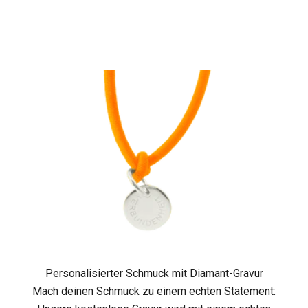
K
o
m
m
e
j
e
Personalisierter Schmuck mit Diamant-Gravur
Mach deinen Schmuck zu einem echten Statement:
t