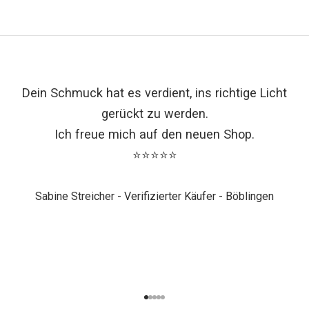
Dein Schmuck hat es verdient, ins richtige Licht
gerückt zu werden.
Ich freue mich auf den neuen Shop.
⭐⭐⭐⭐⭐
Sabine Streicher - Verifizierter Käufer - Böblingen
Gehe zu Element 1
Gehe zu Element 2
Gehe zu Element 3
Gehe zu Element 4
Gehe zu Element 5