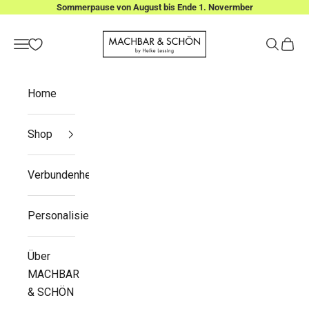
Zum Inhalt springen
Sommerpause von August bis Ende 1. Novermber
MACHBAR & SCHÖN
Menü
Suchen
Waren
Home
Shop
Verbundenheit
Personalisieren
Über
MACHBAR
& SCHÖN