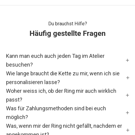
B
A
R
Du brauchst Hilfe?
Häufig gestellte Fragen
&
S
Kann man euch auch jeden Tag im Atelier
C
besuchen?
H
Wie lange braucht die Kette zu mir, wenn ich sie
personalisieren lasse?
Ö
Woher weiss ich, ob der Ring mir auch wirklich
N
passt?
F
Was für Zahlungsmethoden sind bei euch
möglich?
a
Was, wenn mir der Ring nicht gefällt, nachdem er
m
angekommen ist?