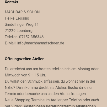
u
Kontakt
n
MACHBAR & SCHÖN
g
Heike Lessing
e
Sindelfinger Weg 11
n
71229 Leonberg
.
Telefon: 07152 356346
D
E-Mail:
info@machbarundschoen.de
u
b
e
Öffnungszeiten Atelier
k
Du erreichst uns am besten telefonisch am Montag oder
o
Mittwoch von 9 – 15 Uhr.
m
Du willst den Schmuck anfassen, du wohnst hier in der
m
Nähe? Dann komme direkt ins Atelier. Buche dir einen
s
Termin oder besuche uns an den Atelierfreitagen.
t
Neue Shopping Termine im Atelier per Telefon oder auch
z
per Video:
Kostenlosen Beratungstermin ausmachen
u