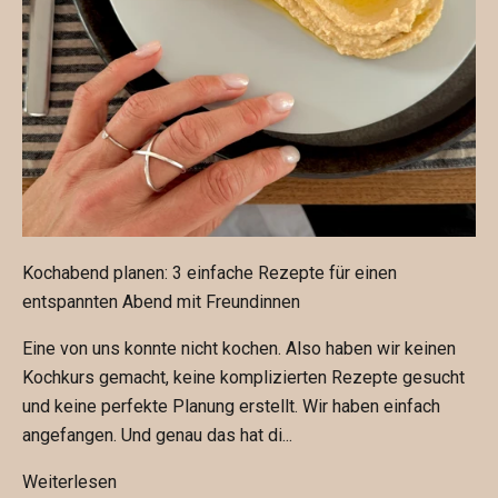
u
n
d
e
n
R
a
b
a
Kochabend planen: 3 einfache Rezepte für einen
t
entspannten Abend mit Freundinnen
t
v
Eine von uns konnte nicht kochen. Also haben wir keinen
o
Kochkurs gemacht, keine komplizierten Rezepte gesucht
n
und keine perfekte Planung erstellt. Wir haben einfach
1
angefangen. Und genau das hat di...
0
%
Weiterlesen