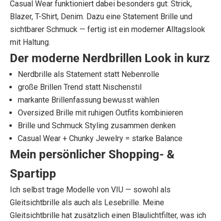
Casual Wear funktioniert dabei besonders gut: Strick,
e
Blazer, T-Shirt, Denim. Dazu eine Statement Brille und
sichtbarer Schmuck — fertig ist ein moderner Alltagslook
j
mit Haltung.
e
Der moderne Nerdbrillen Look in kurz
t
Nerdbrille als Statement statt Nebenrolle
große Brillen Trend statt Nischenstil
z
markante Brillenfassung bewusst wählen
t
Oversized Brille mit ruhigen Outfits kombinieren
Brille und Schmuck Styling zusammen denken
i
Casual Wear + Chunky Jewelry = starke Balance
n
Mein persönlicher Shopping- &
d
Spartipp
i
Ich selbst trage Modelle von VIU — sowohl als
Gleitsichtbrille als auch als Lesebrille. Meine
e
Gleitsichtbrille hat zusätzlich einen Blaulichtfilter, was ich