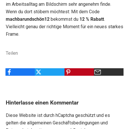
M
im Arbeitsalltag am Bildschirm sehr angenehm finde.
Wenn du dort stöbern möchtest: Mit dem Code
A
machbarundschön12
bekommst du
12 % Rabatt
.
C
Vielleicht genau der richtige Moment für ein neues starkes
Frame.
H
B
Teilen
A
R
&
S
C
Hinterlasse einen Kommentar
H
Diese Website ist durch hCaptcha geschützt und es
gelten die
allgemeinen Geschäftsbedingungen
und
Ö