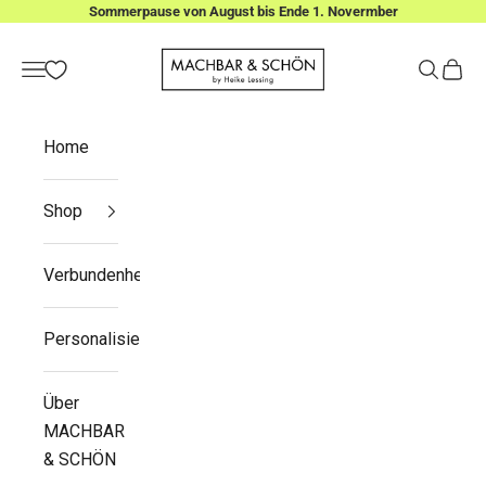
Zum Inhalt springen
Sommerpause von August bis Ende 1. Novermber
MACHBAR & SCHÖN
Menü
Suchen
Waren
Home
Shop
Verbundenheit
Personalisieren
Über
MACHBAR
& SCHÖN