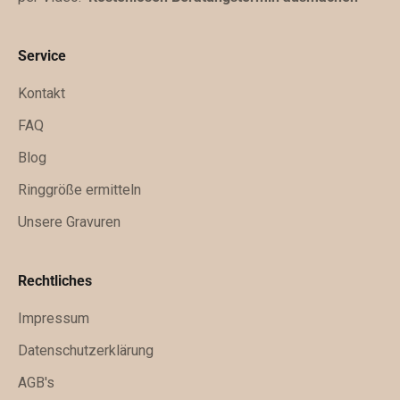
k
ü
Service
n
f
Kontakt
t
FAQ
i
Blog
g
e
Ringgröße ermitteln
x
Unsere Gravuren
k
l
u
Rechtliches
s
Impressum
i
v
Datenschutzerklärung
e
AGB's
A