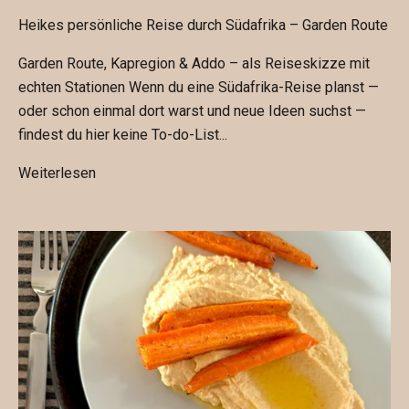
d
Heikes persönliche Reise durch Südafrika – Garden Route
e
Garden Route, Kapregion & Addo – als Reiseskizze mit
r
echten Stationen Wenn du eine Südafrika-Reise planst —
h
oder schon einmal dort warst und neue Ideen suchst —
a
findest du hier keine To-do-List...
l
t
Weiterlesen
e
e
i
n
e
n
N
e
u
k