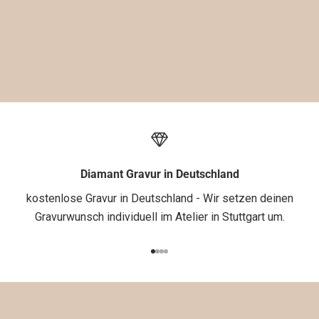
a
u
f
d
e
i
n
e
1
.
Diamant Gravur in Deutschland
B
kostenlose Gravur in Deutschland - Wir setzen deinen
e
Gravurwunsch individuell im Atelier in Stuttgart um.
s
t
Gehe zu Element 1
Gehe zu Element 2
Gehe zu Element 3
Gehe zu Element 4
e
l
l